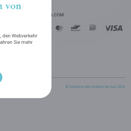
n von
ZAHLUNGSMITTEL - VIVA.COM
n, den Webverkehr
fahren Sie mehr
© Domaine des Grottes de Han 2026