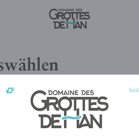
uswählen
Fortf