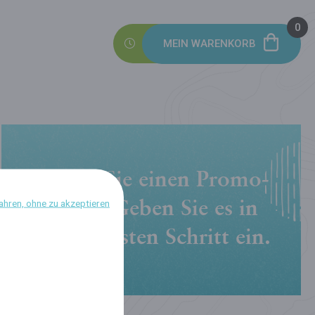
0
MEIN WARENKORB
Haben Sie einen Promo-
ahren, ohne zu akzeptieren
Code? Geben Sie es in
den nächsten Schritt ein.