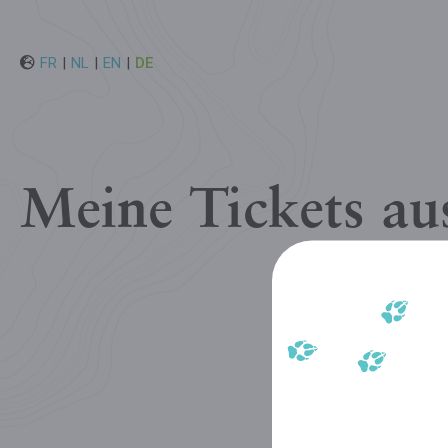
FR
|
NL
|
EN
|
DE
Meine Tickets a