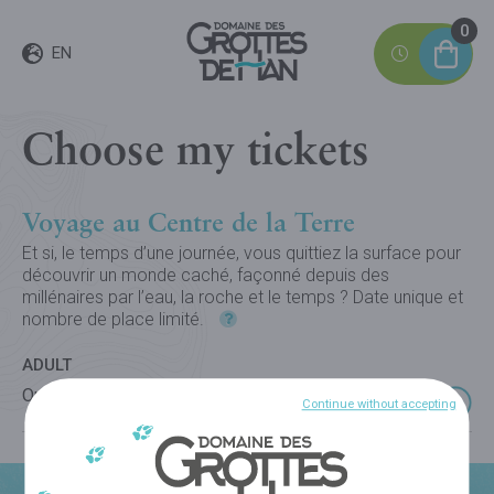
0
EN
Choose my tickets
Voyage au Centre de la Terre
Et si, le temps d’une journée, vous quittiez la surface pour
découvrir un monde caché, façonné depuis des
millénaires par l’eau, la roche et le temps ? Date unique et
nombre de place limité.
ADULT
Online :
55,00
€
Continue without accepting