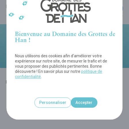
En ligne :
35,00
€
Bienvenue au Domaine des Grottes de
Han !
Avez-vous un code promo ?
Introduisez-le à la prochaine étape.
Nous utilisons des cookies afin d’améliorer votre
expérience sur notre site, de mesurer le trafic et de
vous proposer des publicités pertinentes. Bonne
découverte ! En savoir plus sur notre
politique de
confidentialité
.
MOYENS DE PAIEMENT - VIVA.COM
Personnaliser
Accepter