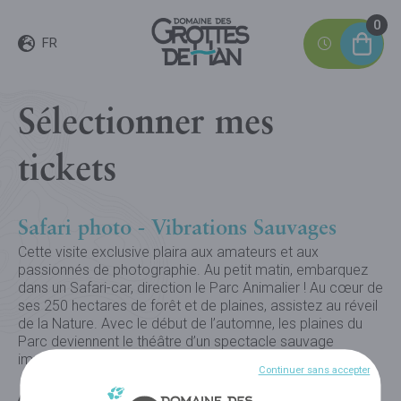
0
FR
Sélectionner mes
tickets
Safari photo - Vibrations Sauvages
Cette visite exclusive plaira aux amateurs et aux
passionnés de photographie. Au petit matin, embarquez
dans un Safari-car, direction le Parc Animalier ! Au cœur de
ses 250 hectares de forêt et de plaines, assistez au réveil
de la Nature. Avec le début de l’automne, les plaines du
Parc deviennent le théâtre d’un spectacle sauvage
impressionnant : le Brame du cerf.
Continuer sans accepter
ADULTE