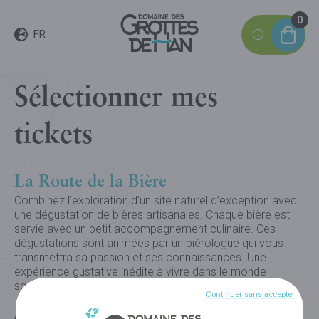
0
FR
Sélectionner mes
tickets
La Route de la Bière
Combinez l’exploration d’un site naturel d’exception avec
une dégustation de bières artisanales. Chaque bière est
servie avec un petit accompagnement culinaire. Ces
dégustations sont animées par un biérologue qui vous
transmettra sa passion et ses connaissances. Une
expérience gustative inédite à vivre dans le monde
souterrain fascinant de la Grotte de Han.
Continuer sans accepter
ADULTE