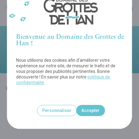
En ligne :
50,00
€
Bienvenue au Domaine des Grottes de
Han !
Avez-vous un code promo ?
Introduisez-le à la prochaine étape.
Nous utilisons des cookies afin d’améliorer votre
expérience sur notre site, de mesurer le trafic et de
vous proposer des publicités pertinentes. Bonne
découverte ! En savoir plus sur notre
politique de
confidentialité
.
MOYENS DE PAIEMENT - VIVA.COM
Personnaliser
Accepter