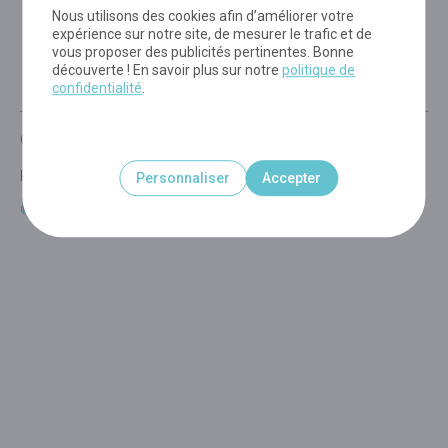
Nous utilisons des cookies afin d’améliorer votre
EN
DE
expérience sur notre site, de mesurer le trafic et de
vous proposer des publicités pertinentes. Bonne
découverte ! En savoir plus sur notre
politique de
confidentialité
.
Conditions générales de vente
Politique de confidentialité
Personnaliser
Accepter
© Domaine des Grottes de Han 2026