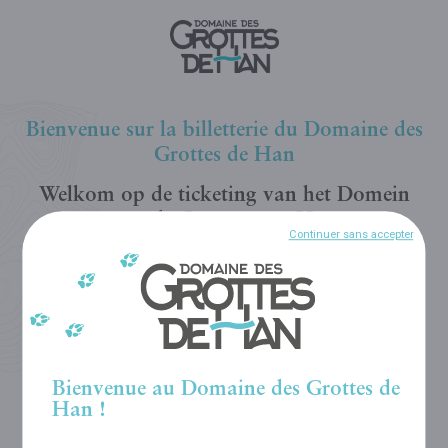
Bienvenue sur la billetterie du Domaine des
Grottes de Han
Welkom op de ticketing van het Domein
van de Grotten van Han
Continuer sans accepter
Welcome to the ticketing of the Domain of
the Caves of Han
Willkommen im Ticket-Shop der Domäne
der Grotten von Han
Bienvenue au Domaine des Grottes de
Han !
FR
NL